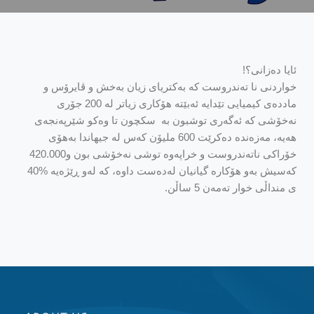
ئایا دەزانی؟!
خواردنی نا ته‌ندروست كه‌ به‌كتریای زیان به‌خش و ڤایرۆس و
ماددەی كیمیایی تێدایه‌ ئه‌بێته‌ هۆكاری زیاتر له‌ 200 جۆری
نه‌خۆشی كه‌ ئه‌گه‌ری توشبون به‌ ‌ سكچون تا وه‌كو شێرپه‌نجه‌ی
هه‌یه‌، مه‌زه‌نده‌ ده‌كرێت 600 ملیۆن كه‌س له‌ جیهاندا به‌هۆی
خۆراكی ناته‌ندروست و خراپه‌وه‌ توشی نه‌خۆشی بون و420.000
كه‌سیش به‌و هۆكاره‌ گیانیان له‌ده‌ست داوه‌، كه‌ له‌و ڕێژه‌یه‌ %40
ی منداڵی خوار ته‌مه‌ن 5 ساڵن.