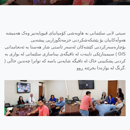
سیتی لابی سلێمانی بە هاوبەشی کۆمپانیای ڤیوپایەنیر وەک هەمیشە
هەوڵەکانیان بۆ پێشکەشکردنی خزمەتگوزاریی پیشەیی
بۆچارەسەرکردنی کێشەکان لەسەر ئاستی شار هەستا بە ئەنجامدانی
سیمینارێکی تایبەت لە تاقیگەی بیناسازی سلێمانی لە بواری بە ( GIS
) کردنی پشکنینی خاک لە تاقیگە شایەنی باسە کە توانرا چەندین خاڵی
گرنگ لە بوارەدا بخرێتە ڕوو.